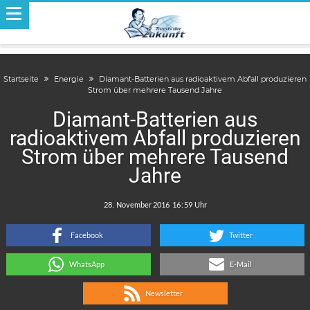
Startseite
Energie
Diamant-Batterien aus radioaktivem Abfall produzieren
Strom über mehrere Tausend Jahre
Diamant-Batterien aus
radioaktivem Abfall produzieren
Strom über mehrere Tausend
Jahre
.
:
Facebook
Twitter
WhatsApp
E-Mail
Newsletter