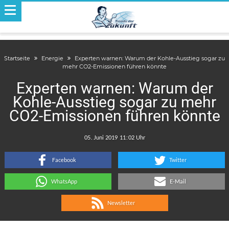
Startseite
Energie
Experten warnen: Warum der Kohle-Ausstieg sogar zu
mehr CO2-Emissionen führen könnte
Experten warnen: Warum der
Kohle-Ausstieg sogar zu mehr
CO2-Emissionen führen könnte
.
:
Facebook
Twitter
WhatsApp
E-Mail
Newsletter