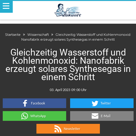
Startseite
Wissenschaft
Gleichzeitig Wasserstoff und Kohlenmonoxid:
Nanofabrik erzeugt solares Synthesegas in einem Schritt
Gleichzeitig Wasserstoff und
Kohlenmonoxid: Nanofabrik
erzeugt solares Synthesegas in
einem Schritt
.
:
Facebook
Twitter
WhatsApp
E-Mail
Newsletter