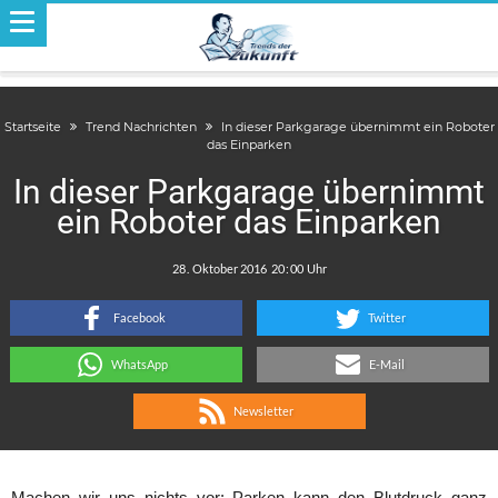
Startseite
Trend Nachrichten
In dieser Parkgarage übernimmt ein Roboter
das Einparken
In dieser Parkgarage übernimmt
ein Roboter das Einparken
.
:
Facebook
Twitter
WhatsApp
E-Mail
Newsletter
Machen wir uns nichts vor: Parken kann den Blutdruck ganz