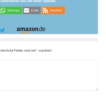
r unterstütze uns mit einer Spende.
WhatsApp
E-Mail
Newsletter
rderliche Felder sind mit
*
markiert.