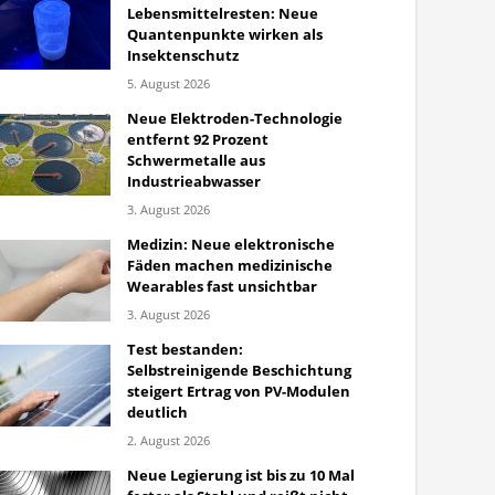
Lebensmittelresten: Neue
Quantenpunkte wirken als
Insektenschutz
5. August 2026
Neue Elektroden-Technologie
entfernt 92 Prozent
Schwermetalle aus
Industrieabwasser
3. August 2026
Medizin: Neue elektronische
Fäden machen medizinische
Wearables fast unsichtbar
3. August 2026
Test bestanden:
Selbstreinigende Beschichtung
steigert Ertrag von PV-Modulen
deutlich
2. August 2026
Neue Legierung ist bis zu 10 Mal