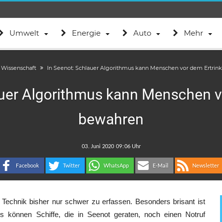
Umwelt
Energie
Auto
Mehr
Wissenschaft
In Seenot: Schlauer Algorithmus kann Menschen vor dem Ertri
auer Algorithmus kann Menschen v
bewahren
.
:
Facebook
Twitter
WhatsApp
E-Mail
Newsletter
echnik bisher nur schwer zu erfassen. Besonders brisant ist
ls können Schiffe, die in Seenot geraten, noch einen Notruf