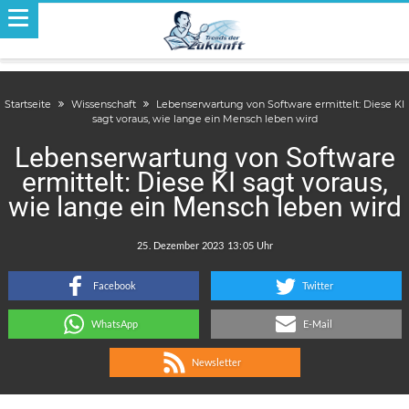
Startseite
Wissenschaft
Lebenserwartung von Software ermittelt: Diese KI
sagt voraus, wie lange ein Mensch leben wird
Lebenserwartung von Software
ermittelt: Diese KI sagt voraus,
wie lange ein Mensch leben wird
.
:
Facebook
Twitter
WhatsApp
E-Mail
Newsletter