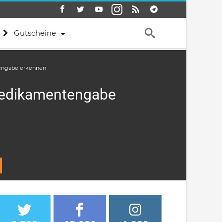
Gutscheine
ntengabe erkennen
r Medikamentengabe