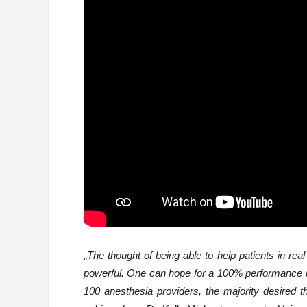
„
The thought of being able to help patients in rea
powerful. One can hope for a 100% performance b
100 anesthesia providers, the majority desired