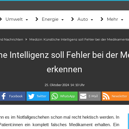
Umwelt
Energie
Auto
Mehr
nd Nachrichten
Medizin: Künstliche Intelligenz soll Fehler bei der Medikame
he Intelligenz soll Fehler bei de
erkennen
.
:
Facebook
Twitter
WhatsApp
E-Mail
Newsletter
nn es im Notfallgeschehen schon mal recht hektisch werden. In
tient:innen ein komplett falsches Medikament erhalten. Ein