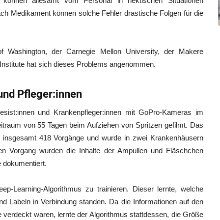
önnen allesamt vom Personal in hektischen Situationen
h Medikament können solche Fehler drastische Folgen für die
f Washington, der Carnegie Mellon University, der Makere
Institute hat sich dieses Problems angenommen.
und Pfleger:innen
esist:innen und Krankenpfleger:innen mit GoPro-Kameras im
eitraum von 55 Tagen beim Aufziehen von Spritzen gefilmt. Das
en insgesamt 418 Vorgänge und wurde in zwei Krankenhäusern
n Vorgang wurden die Inhalte der Ampullen und Fläschchen
e dokumentiert.
p-Learning-Algorithmus zu trainieren. Dieser lernte, welche
nd Labeln in Verbindung standen. Da die Informationen auf den
 verdeckt waren, lernte der Algorithmus stattdessen, die Größe