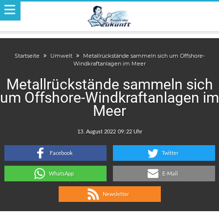
Startseite
Umwelt
Metallrückstände sammeln sich um Offshore-
Windkraftanlagen im Meer
Metallrückstände sammeln sich
um Offshore-Windkraftanlagen im
Meer
.
:
Facebook
Twitter
WhatsApp
E-Mail
Newsletter