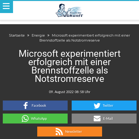
Startseite
Energie
Microsoft experimentiert erfolgreich mit einer
Brennstoffzelle als Notstromreserve
Microsoft experimentiert
erfolgreich mit einer
Brennstoffzelle als
Notstromreserve
.
:
Facebook
Twitter
WhatsApp
E-Mail
Newsletter