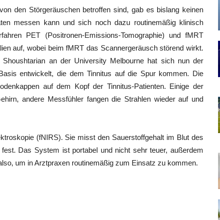
on den Störgeräuschen betroffen sind, gab es bislang keinen
itäten messen kann und sich noch dazu routinemäßig klinisch
erfahren PET (Positronen-Emissions-Tomographie) und fMRT
lien auf, wobei beim fMRT das Scannergeräusch störend wirkt.
Shoushtarian an der University Melbourne hat sich nun der
asis entwickelt, die dem Tinnitus auf die Spur kommen. Die
rodenkappen auf dem Kopf der Tinnitus-Patienten. Einige der
Gehirn, andere Messfühler fangen die Strahlen wieder auf und
ktroskopie (fNIRS). Sie misst den Sauerstoffgehalt im Blut des
 fest. Das System ist portabel und nicht sehr teuer, außerdem
 also, um in Arztpraxen routinemäßig zum Einsatz zu kommen.