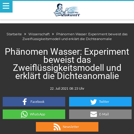
Startseite
Wissenschaft
Phänomen Wasser: Experiment beweist das
Zweiflüssigkeitsmodell und erklärt die Dichteanomalie
Phänomen Wasser: Experiment
beweist das
Zweiflüssigkeitsmodell und
erklärt die Dichteanomalie
.
:
Facebook
Twitter
WhatsApp
E-Mail
Newsletter