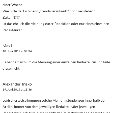
einer Woche!
Wie bitte darf ich denn „trendsderzukunft“ noch verstehen?
Zukunft???
Ist das ehrlich die Meinung eurer Redaktion oder nur eines einzelnen
Redakteurs?
Max L.
18. Juni 2019 at 09:34
Es handelt sich um die Meinung einer einzelnen Redakteurin. Ich teile
diese nicht.
Alexander Trisko
19. Juni 2019 at 18:36
Logischerweise kommen solche Meinungstendenzen innerhalb der
Artikel immer von dem jeweiligen Redakteur/der jeweiligen
Redakteurin. Ich teile diese spezifische, mitschwingende Ansicht auch