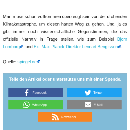
Man muss schon vollkommen überzeugt sein von der drohenden
Klimakatastrophe, um diesen harten Weg zu gehen. Und, ja es
gibt immer noch wissenschaftliche Gegenstimmen, die das
offizielle Narrativ in Frage stellen, wie zum Beispiel
Bjorn
Lomborg
und
Ex- Max-Planck-Direktor Lennart Bengtsson
.
Quelle:
spiegel.de
Teile den Artikel oder unterstütze uns mit einer Spende.
Facebook
Twitter
WhatsApp
E-Mail
Newsletter