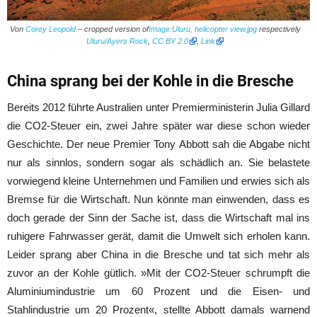
Von
Corey Leopold
– cropped version of
Image:Uluru, helicopter view.jpg
respectively
Uluru/Ayers Rock
,
CC BY 2.0
,
Link
China sprang bei der Kohle in die Bresche
Bereits 2012 führte Australien unter Premierministerin Julia Gillard
die CO2-Steuer ein, zwei Jahre später war diese schon wieder
Geschichte. Der neue Premier Tony Abbott sah die Abgabe nicht
nur als sinnlos, sondern sogar als schädlich an. Sie belastete
vorwiegend kleine Unternehmen und Familien und erwies sich als
Bremse für die Wirtschaft. Nun könnte man einwenden, dass es
doch gerade der Sinn der Sache ist, dass die Wirtschaft mal ins
ruhigere Fahrwasser gerät, damit die Umwelt sich erholen kann.
Leider sprang aber China in die Bresche und tat sich mehr als
zuvor an der Kohle gütlich. »Mit der CO2-Steuer schrumpft die
Aluminiumindustrie um 60 Prozent und die Eisen- und
Stahlindustrie um 20 Prozent«, stellte Abbott damals warnend