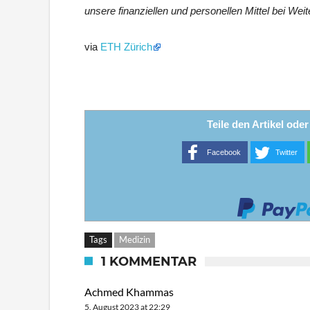
unsere finanziellen und personellen Mittel bei Wei
via
ETH Zürich
Teile den Artikel ode
Facebook
Twitter
Tags
Medizin
1 KOMMENTAR
Achmed Khammas
5. August 2023 at 22:29