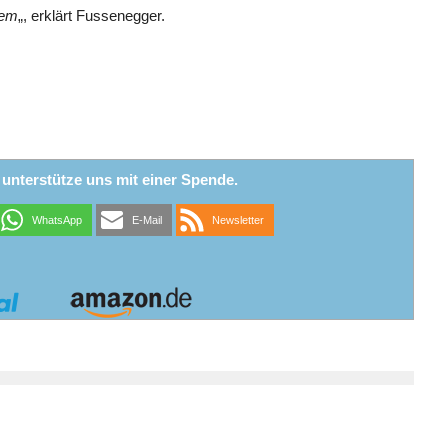
tem
„, erklärt Fussenegger.
r unterstütze uns mit einer Spende.
WhatsApp
E-Mail
Newsletter