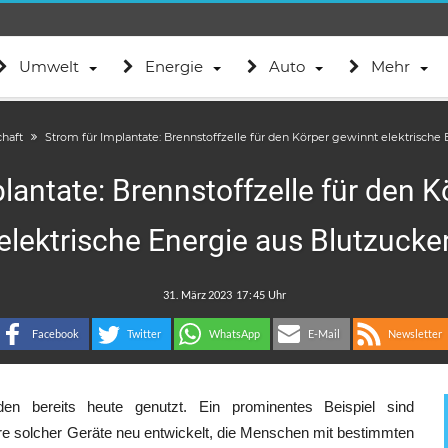
Umwelt
Energie
Auto
Mehr
haft
Strom für Implantate: Brennstoffzelle für den Körper gewinnt elektrische 
lantate: Brennstoffzelle für den 
elektrische Energie aus Blutzucke
.
:
Facebook
Twitter
WhatsApp
E-Mail
Newsletter
den bereits heute genutzt. Ein prominentes Beispiel sind
e solcher Geräte neu entwickelt, die Menschen mit bestimmten