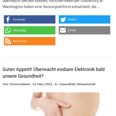
überwacht werden können. ForscherInnen der University of
Washington haben eine Sensorplattform entwickelt, die …
Facebook
Twitter
WhatsApp
E-Mail
Newsletter
Guten Appetit! Überwacht essbare Elektronik bald
unsere Gesundheit?
Von
Yvonne Salmen
12. März 2022
in :
Gesundheit
,
Wissenschaft