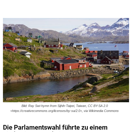
Bild: Ray Swi-hymn from Sijhih-Taipei, Taiwan, CC BY-SA 2.0
<https://creativecommons.org/licenses/by-sa/2.0>, via Wikimedia Commons
Die Parlamentswahl führte zu einem