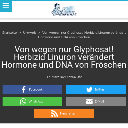
Startseite
Umwelt
Von wegen nur Glyphosat! Herbizid Linuron verändert
Hormone und DNA von Fröschen
Von wegen nur Glyphosat!
Herbizid Linuron verändert
Hormone und DNA von Fröschen
.
:
Facebook
Twitter
WhatsApp
E-Mail
Newsletter