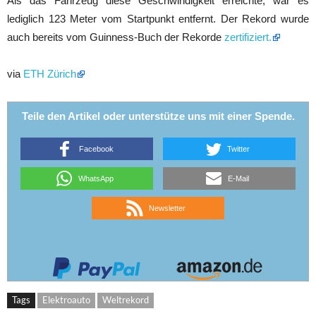
Als das Fahrzeug diese Geschwindigkeit erreichte, war es
lediglich 123 Meter vom Startpunkt entfernt. Der Rekord wurde
auch bereits vom Guinness-Buch der Rekorde
zertifiziert.
via
ETH Zürich
Teile den Artikel oder unterstütze uns mit einer Spende.
Facebook
Twitter
WhatsApp
E-Mail
Newsletter
Tags
Elektroauto
Weltrekord