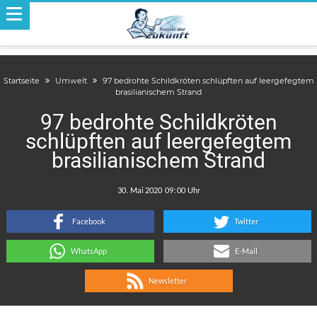
Startseite
Umwelt
97 bedrohte Schildkröten schlüpften auf leergefegtem
brasilianischem Strand
97 bedrohte Schildkröten
schlüpften auf leergefegtem
brasilianischem Strand
.
:
Facebook
Twitter
WhatsApp
E-Mail
Newsletter