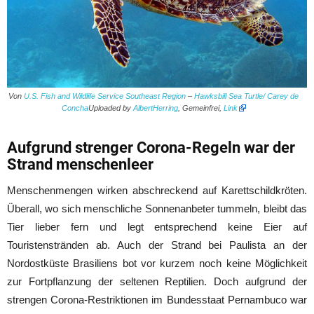
Von
U.S. Fish and Wildlife Service Southeast Region
–
Hawksbill Sea Turtle/ Carey de
Concha
Uploaded by
AlbertHerring
, Gemeinfrei,
Link
Aufgrund strenger Corona-Regeln war der
Strand menschenleer
Menschenmengen wirken abschreckend auf Karettschildkröten.
Überall, wo sich menschliche Sonnenanbeter tummeln, bleibt das
Tier lieber fern und legt entsprechend keine Eier auf
Touristenstränden ab. Auch der Strand bei Paulista an der
Nordostküste Brasiliens bot vor kurzem noch keine Möglichkeit
zur Fortpflanzung der seltenen Reptilien. Doch aufgrund der
strengen Corona-Restriktionen im Bundesstaat Pernambuco war