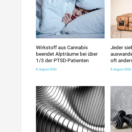
Wirkstoff aus Cannabis
Jeder sie
beendet Alpträume bei über
auswander
1/3 der PTSD-Patienten
oft ander
8. August 2026
8. August 2026