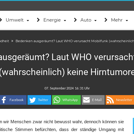
Umwelt
Energie
Auto
Mehr
dheit
Bedenken ausgeräumt? Laut WHO verursacht Mobilfunk (wahrscheinlich
ausgeräumt? Laut WHO verursacht
(wahrscheinlich) keine Hirntumor
.
:
Facebook
Twitter
WhatsApp
E-Mail
Newsletter
n wir Menschen zwar nicht bewusst wahr, dennoch können sie
itische Stimmen befürchten, dass der ständige Umgang mit