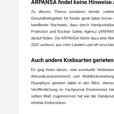
ARPANSA findet keine Hinweise 
Zu diesem Thema existieren bereits zahlrei
Gesundheitsgefahr für Kinder gerät dabei immer w
handfester Nachweis, dass durch Handystrahlun
Protection and Nuclear Safety Agency (ARPANS
darauf finden. Die ARPANSA führte dazu eine Met
2022 umfasst, aus zehn Ländern und elf verschie
Auch andere Krebsarten gerieten 
Es ging ihnen darum, eine eventuelle Verbind
Akkustikusneurinomen) und Mobilfunkstrahlu
Hypophyse gerieten dabei in den Blick, ebenso
Veröffentlichung im Fachjournal Environment Int
selben Maß zugenommen hat wie die Handynutzu
erhöhte Krebsrisiken.