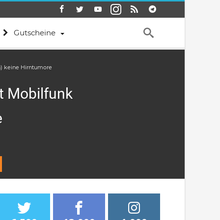
Gutscheine
) keine Hirntumore
 Mobilfunk
e