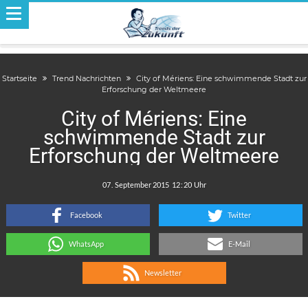
Startseite
Trend Nachrichten
City of Mériens: Eine schwimmende Stadt zur
Erforschung der Weltmeere
City of Mériens: Eine
schwimmende Stadt zur
Erforschung der Weltmeere
.
:
Facebook
Twitter
WhatsApp
E-Mail
Newsletter