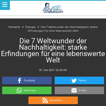
Startseite
Energie
Die 7 Weltwunder der Nachhaltigkeit: starke
Erfindungen für eine lebenswerte Welt
Die 7 Weltwunder der
Nachhaltigkeit: starke
Erfindungen für eine lebenswerte
Welt
.
:
Facebook
Twitter
WhatsApp
E-Mail
Newsletter