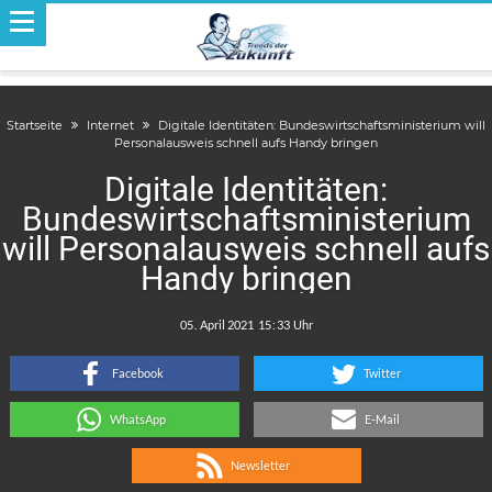
Startseite
Internet
Digitale Identitäten: Bundeswirtschaftsministerium will
Personalausweis schnell aufs Handy bringen
Digitale Identitäten:
Bundeswirtschaftsministerium
will Personalausweis schnell aufs
Handy bringen
.
:
Facebook
Twitter
WhatsApp
E-Mail
Newsletter