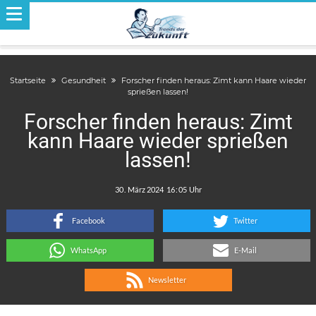
Startseite
Gesundheit
Forscher finden heraus: Zimt kann Haare wieder
sprießen lassen!
Forscher finden heraus: Zimt
kann Haare wieder sprießen
lassen!
.
:
Facebook
Twitter
WhatsApp
E-Mail
Newsletter