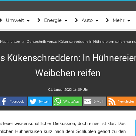
Umwelt
Energie
Auto
Mehr
 Nachrichten
Gentechnik versus Kükenschreddern: In Hühnereiern sollen nur n
s Kükenschreddern: In Hühnereier
Weibchen reifen
.
:
Facebook
Twitter
WhatsApp
E-Mail
Newsletter
feuer wissenschaftlicher Diskussion, doch eines ist klar: Das
lichen Hühnerküken kurz nach dem Schlüpfen gehört zu den