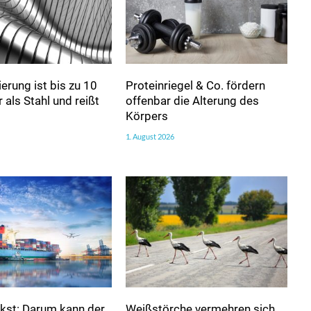
erung ist bis zu 10
Proteinriegel & Co. fördern
 als Stahl und reißt
offenbar die Alterung des
Körpers
1. August 2026
kst: Darum kann der
Weißstörche vermehren sich