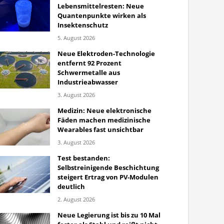
Lebensmittelresten: Neue
Quantenpunkte wirken als
Insektenschutz
5. August 2026
Neue Elektroden-Technologie
entfernt 92 Prozent
Schwermetalle aus
Industrieabwasser
3. August 2026
Medizin: Neue elektronische
Fäden machen medizinische
Wearables fast unsichtbar
3. August 2026
Test bestanden:
Selbstreinigende Beschichtung
steigert Ertrag von PV-Modulen
deutlich
2. August 2026
Neue Legierung ist bis zu 10 Mal