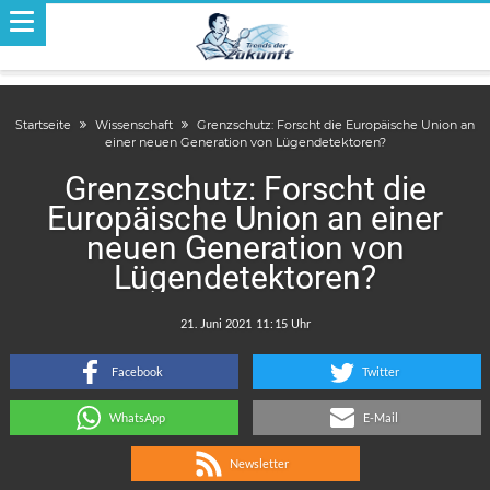
Startseite
Wissenschaft
Grenzschutz: Forscht die Europäische Union an
einer neuen Generation von Lügendetektoren?
Grenzschutz: Forscht die
Europäische Union an einer
neuen Generation von
Lügendetektoren?
.
:
Facebook
Twitter
WhatsApp
E-Mail
Newsletter