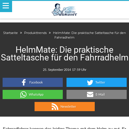
Startseite
Produkttrends
HelmMate: Die praktische Satteltasche für den
Fahrradhelm
HelmMate: Die praktische
Satteltasche für den Fahrradhelm
.
:
Facebook
Twitter
WhatsApp
E-Mail
Newsletter
Fahrradfahrer kennen das leidige Thema mit dem Helm zu gut. Er