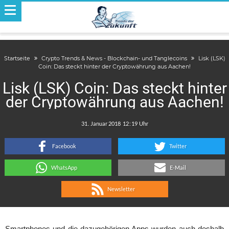
Startseite
Crypto Trends & News - Blockchain- und Tanglecoins
Lisk (LSK)
Coin: Das steckt hinter der Cryptowährung aus Aachen!
Lisk (LSK) Coin: Das steckt hinter
der Cryptowährung aus Aachen!
.
:
Facebook
Twitter
WhatsApp
E-Mail
Newsletter
Smartphones und die dazugehörigen Apps wurden auch deshalb