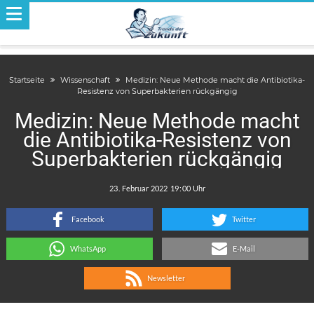
Startseite
Wissenschaft
Medizin: Neue Methode macht die Antibiotika-
Resistenz von Superbakterien rückgängig
Medizin: Neue Methode macht
die Antibiotika-Resistenz von
Superbakterien rückgängig
.
:
Facebook
Twitter
WhatsApp
E-Mail
Newsletter