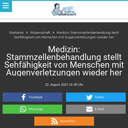
Startseite
Wissenschaft
Medizin: Stammzellenbehandlung stellt
Sehfähigkeit von Menschen mit Augenverletzungen wieder her
Medizin:
Stammzellenbehandlung stellt
Sehfähigkeit von Menschen mit
Augenverletzungen wieder her
.
:
Facebook
Twitter
WhatsApp
E-Mail
Newsletter