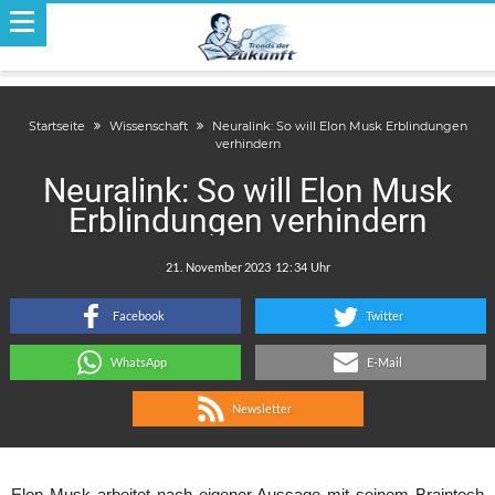
Startseite
Wissenschaft
Neuralink: So will Elon Musk Erblindungen
verhindern
Neuralink: So will Elon Musk
Erblindungen verhindern
.
:
Facebook
Twitter
WhatsApp
E-Mail
Newsletter
Elon Musk arbeitet nach eigener Aussage mit seinem Braintech