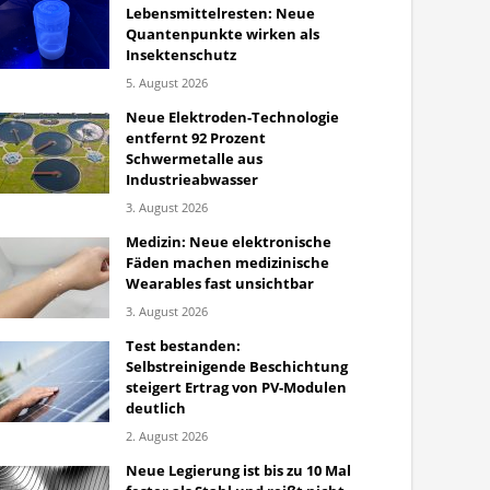
Lebensmittelresten: Neue
Quantenpunkte wirken als
Insektenschutz
5. August 2026
Neue Elektroden-Technologie
entfernt 92 Prozent
Schwermetalle aus
Industrieabwasser
3. August 2026
Medizin: Neue elektronische
Fäden machen medizinische
Wearables fast unsichtbar
3. August 2026
Test bestanden:
Selbstreinigende Beschichtung
steigert Ertrag von PV-Modulen
deutlich
2. August 2026
Neue Legierung ist bis zu 10 Mal