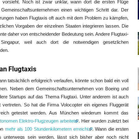
vorsieht. Noch ist zwar unklar, wann dort die ersten Flüge
s Gemeinschaftsunternehmen einen wichtigen Schritt dar. Der
rungen haben Flugtaxis oft auch mit dem Problem zu kämpfen,
zlichen Vorgaben der einzelnen Staaten integrieren lassen. Die
te daher von entscheidender Bedeutung sein. Andere Flugtaxi-
ingapur, weil auch dort die notwendigen gesetzlichen
den.
an Flugtaxis
nn tatsächlich erfolgreich verlaufen, könnte schon bald ein voll
nehmen. Neben dem Gemeinschaftsunternehmen von Boeing und
dere Startups auf das Thema Flugtaxi. Unter anderem ist auch
vertreten. So hat die Firma Volocopter ein eigenes Fluggerät
lgreich getestet werden. Aus München wiederum kommt das
tonomen Elektro-Flugzeugen arbeitet
. Hier wurden zuletzt bei
von
mehr als 100 Stundenkilometern erreicht
. Wann die ersten
s unterwegs sein werden, lässt sich bisher aber noch nicht