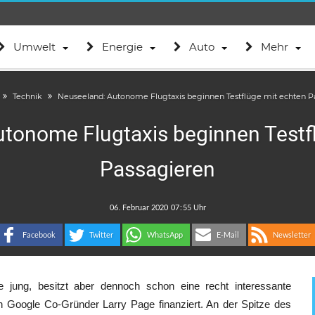
Umwelt
Energie
Auto
Mehr
Technik
Neuseeland: Autonome Flugtaxis beginnen Testflüge mit echten P
tonome Flugtaxis beginnen Testf
Passagieren
.
:
Facebook
Twitter
WhatsApp
E-Mail
Newsletter
e jung, besitzt aber dennoch schon eine recht interessante
n Google Co-Gründer Larry Page finanziert. An der Spitze des