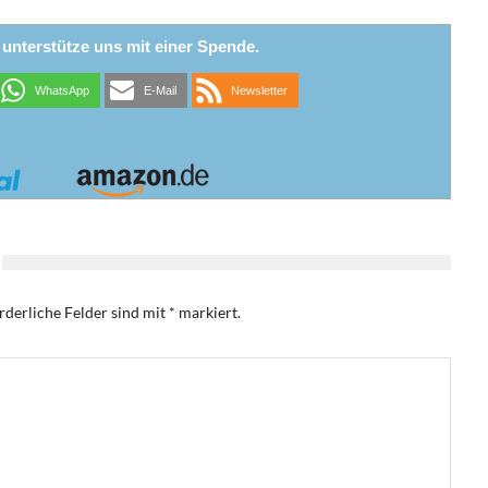
r unterstütze uns mit einer Spende.
WhatsApp
E-Mail
Newsletter
rderliche Felder sind mit
*
markiert.