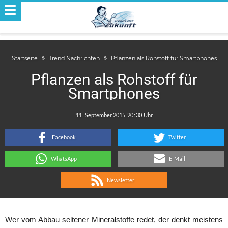
Startseite
Trend Nachrichten
Pflanzen als Rohstoff für Smartphones
Pflanzen als Rohstoff für
Smartphones
.
:
Facebook
Twitter
WhatsApp
E-Mail
Newsletter
Wer vom Abbau seltener Mineralstoffe redet, der denkt meistens