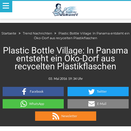
Startseite
Trend Nachrichten
Plastic Bottle Village: In Panama entsteht ein
Öko-Dorf aus recycelten Plastikflaschen
Plastic Bottle Village: In Panama
entsteht ein Öko-Dorf aus
recycelten Plastikflaschen
.
:
Facebook
Twitter
WhatsApp
E-Mail
Newsletter