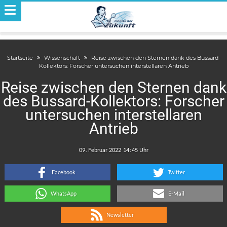
Startseite
Wissenschaft
Reise zwischen den Sternen dank des Bussard-
Kollektors: Forscher untersuchen interstellaren Antrieb
Reise zwischen den Sternen dank
des Bussard-Kollektors: Forscher
untersuchen interstellaren
Antrieb
.
:
Facebook
Twitter
WhatsApp
E-Mail
Newsletter