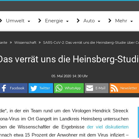
Umwelt
Energie
Auto
Mehr
seite
Wissenschaft
SARS-CoV-2: Das verrät uns die Heinsberg-Studie über C
as verrät uns die Heinsberg-Stud
.
:
Facebook
Twitter
WhatsApp
E-Mail
Newsletter
ie“, in der ein Team rund um den Virologen Hendrick Streeck
rona-Virus im Ort Gangelt im Landkreis Heinsberg untersuchen
ben die Wissenschaftler die Ergebnisse
der viel diskutierten
emnach etwa 15 Prozent der Anwohner mit dem Virus infiziert –