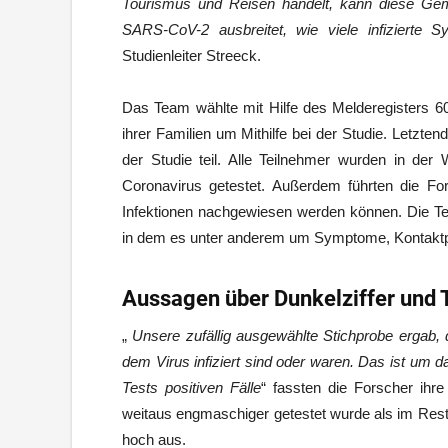
Tourismus und Reisen handelt, kann diese Gem
SARS-CoV-2 ausbreitet, wie viele infizierte S
Studienleiter Streeck.
Das Team wählte mit Hilfe des Melderegisters 6
ihrer Familien um Mithilfe bei der Studie. Letzt
der Studie teil. Alle Teilnehmer wurden in d
Coronavirus getestet. Außerdem führten die For
Infektionen nachgewiesen werden können. Die Te
in dem es unter anderem um Symptome, Kontaktp
Aussagen über Dunkelziffer und 
„
Unsere zufällig ausgewählte Stichprobe ergab,
dem Virus infiziert sind oder waren. Das ist um d
Tests positiven Fälle
“ fassten die Forscher ih
weitaus engmaschiger getestet wurde als im Rest d
hoch aus.