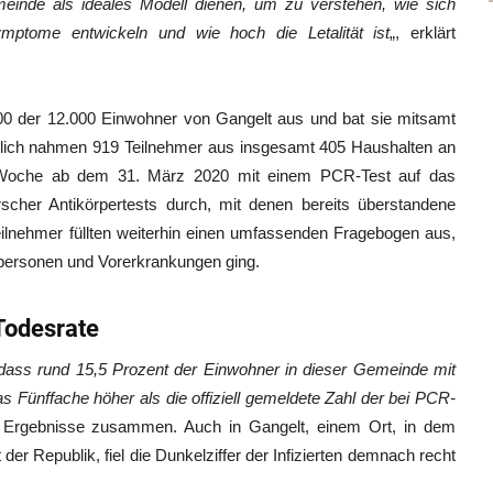
einde als ideales Modell dienen, um zu verstehen, wie sich
ymptome entwickeln und wie hoch die Letalität ist
„, erklärt
00 der 12.000 Einwohner von Gangelt aus und bat sie mitsamt
endlich nahmen 919 Teilnehmer aus insgesamt 405 Haushalten an
er Woche ab dem 31. März 2020 mit einem PCR-Test auf das
scher Antikörpertests durch, mit denen bereits überstandene
ilnehmer füllten weiterhin einen umfassenden Fragebogen aus,
ersonen und Vorerkrankungen ging.
Todesrate
 dass rund 15,5 Prozent der Einwohner in dieser Gemeinde mit
as Fünffache höher als die offiziell gemeldete Zahl der bei PCR-
re Ergebnisse zusammen. Auch in Gangelt, einem Ort, in dem
er Republik, fiel die Dunkelziffer der Infizierten demnach recht