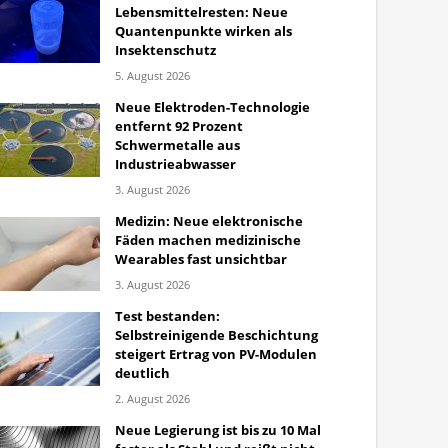
Lebensmittelresten: Neue
Quantenpunkte wirken als
Insektenschutz
5. August 2026
Neue Elektroden-Technologie
entfernt 92 Prozent
Schwermetalle aus
Industrieabwasser
3. August 2026
Medizin: Neue elektronische
Fäden machen medizinische
Wearables fast unsichtbar
3. August 2026
Test bestanden:
Selbstreinigende Beschichtung
steigert Ertrag von PV-Modulen
deutlich
2. August 2026
Neue Legierung ist bis zu 10 Mal