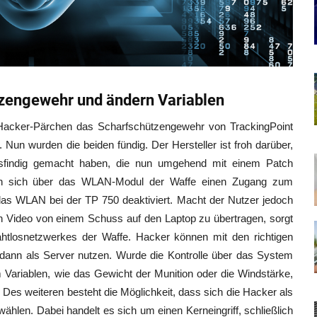
zengewehr und ändern Variablen
e Hacker-Pärchen das Scharfschützengewehr von TrackingPoint
 Nun wurden die beiden fündig. Der Hersteller ist froh darüber,
usfindig gemacht haben, die nun umgehend mit einem Patch
ten sich über das WLAN-Modul der Waffe einen Zugang zum
das WLAN bei der TP 750 deaktiviert. Macht der Nutzer jedoch
n Video von einem Schuss auf den Laptop zu übertragen, sorgt
ahtlosnetzwerkes der Waffe. Hacker können mit den richtigen
ann als Server nutzen. Wurde die Kontrolle über das System
Variablen, wie das Gewicht der Munition oder die Windstärke,
. Des weiteren besteht die Möglichkeit, dass sich die Hacker als
hlen. Dabei handelt es sich um einen Kerneingriff, schließlich