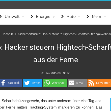
Umwelt
Energie
Auto
Mehr
Technik
Sicherheitsrisiko: Hacker steuern Hightech-Scharfschützengewehr a
ko: Hacker steuern Hightech-Scha
aus der Ferne
.
:
Facebook
Twitter
WhatsApp
E-Mail
Newsletter
s Scharfschützengewehr, das unter anderem über eine Tag-and-
s der Ferne mittels Tracking-System markieren zu können. Das