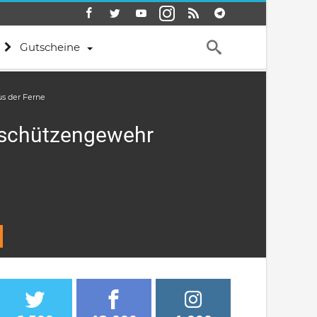
Gutscheine
us der Ferne
rfschützengewehr