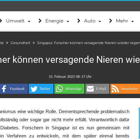
Umwelt
Energie
Auto
Mehr
ite
Gesundheit
Singapur: Forscher können versagende Nieren wieder regen
her können versagende Nieren wie
.
:
Facebook
Twitter
WhatsApp
E-Mail
Newsletter
ganismus eine wichtige Rolle. Dementsprechende problematisch
lständig oder sogar gar nicht mehr erfüllt. Verantwortlich dafür
Diabetes. Forschern in Singapur ist es nun gemeinsam mit
in Verfahren zu entwickeln, mit dem später einmal bereits