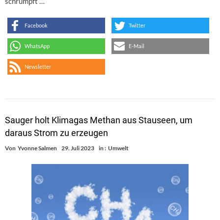
schrumpft …
Facebook
Twitter
WhatsApp
E-Mail
Newsletter
Sauger holt Klimagas Methan aus Stauseen, um
daraus Strom zu erzeugen
Von
Yvonne Salmen
29. Juli 2023
in :
Umwelt