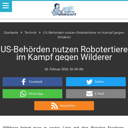
Startseite
Technik
US-Behörden nutzen Robotertiere im Kampf gegen
Wilderer
US-Behörden nutzen Robotertiere
im Kampf gegen Wilderer
.
:
Facebook
Twitter
WhatsApp
E-Mail
Newsletter
Wilderer bringt man in erster Linie mit den illegalen Nashorn-