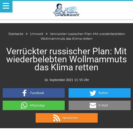
Startseite
Umwelt
Verrückter russischer Plan: Mit wiederbelebten
Wollmammuts das Klima retten
Verrückter russischer Plan: Mit
wiederbelebten Wollmammuts
das Klima retten
.
:
Facebook
Twitter
WhatsApp
E-Mail
Newsletter