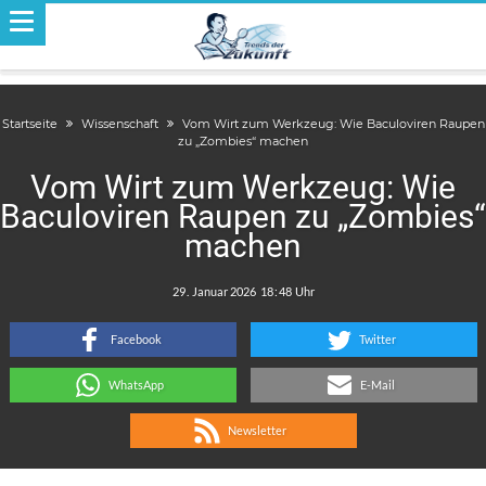
Startseite
Wissenschaft
Vom Wirt zum Werkzeug: Wie Baculoviren Raupen
zu „Zombies“ machen
Vom Wirt zum Werkzeug: Wie
Baculoviren Raupen zu „Zombies“
machen
.
:
Facebook
Twitter
WhatsApp
E-Mail
Newsletter