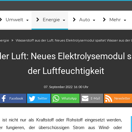
Umwelt
Energie
Auto
Mehr
nergie
Wasserstoff aus der Luft: Neues Elektrolysemodul spaltet Wasser aus der 
er Luft: Neues Elektrolysemodul 
der Luftfeuchtigkeit
.
:
Facebook
Twitter
WhatsApp
E-Mail
Newsletter
 ist nicht nur als Kraftstoff oder Rohstoff eingesetzt werden,
er fungieren, der überschüssigen Strom aus Wind- oder