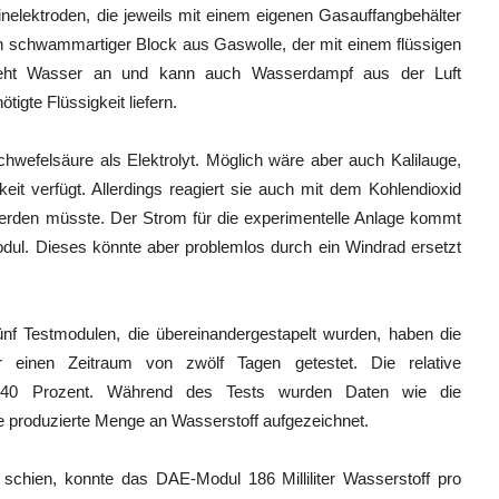
nelektroden, die jeweils mit einem eigenen Gasauffangbehälter
in schwammartiger Block aus Gaswolle, der mit einem flüssigen
t zieht Wasser an und kann auch Wasserdampf aus der Luft
igte Flüssigkeit liefern.
wefelsäure als Elektrolyt. Möglich wäre aber auch Kalilauge,
it verfügt. Allerdings reagiert sie auch mit dem Kohlendioxid
 werden müsste. Der Strom für die experimentelle Anlage kommt
ul. Dieses könnte aber problemlos durch ein Windrad ersetzt
ünf Testmodulen, die übereinandergestapelt wurden, haben die
ber einen Zeitraum von zwölf Tagen getestet. Die relative
nd 40 Prozent. Während des Tests wurden Daten wie die
e produzierte Menge an Wasserstoff aufgezeichnet.
chien, konnte das DAE-Modul 186 Milliliter Wasserstoff pro