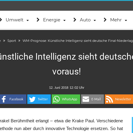
Umwelt
Energie
Auto
Mehr
e
Sport
WM-Prognose: Künstliche Intelligenz sieht deutsche Final-Niederlag
tliche Intelligenz sieht deutsch
voraus!
.
:
Facebook
Twitter
WhatsApp
E-Mail
Newsletter
akel Berühmtheit erlangt – etwa die Krake Paul. Verschiedene
ethode nun aber durch innovative Technologie ersetzen. So hat