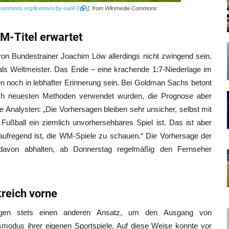
ecommons.org/licenses/by-sa/4.0
)], from Wikimedia Commons
M-Titel erwartet
on Bundestrainer Joachim Löw allerdings nicht zwingend sein.
 als Weltmeister. Das Ende – eine krachende 1:7-Niederlage im
n noch in lebhafter Erinnerung sein. Bei Goldman Sachs betont
ch neuesten Methoden verwendet wurden, die Prognose aber
e Analysten: „Die Vorhersagen bleiben sehr unsicher, selbst mit
 Fußball ein ziemlich unvorhersehbares Spiel ist. Das ist aber
aufregend ist, die WM-Spiele zu schauen.“ Die Vorhersage der
n davon abhalten, ab Donnerstag regelmäßig den Fernseher
kreich vorne
gegen stets einen anderen Ansatz, um den Ausgang von
modus ihrer eigenen Sportspiele. Auf diese Weise konnte vor