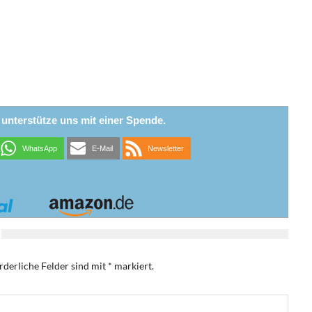
r unterstütze uns mit einer Spende.
WhatsApp
E-Mail
Newsletter
rderliche Felder sind mit
*
markiert.