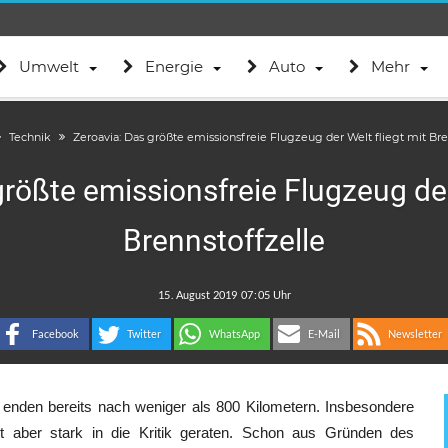
Umwelt
Energie
Auto
Mehr
Technik
Zeroavia: Das größte emissionsfreie Flugzeug der Welt fliegt mit Bre
rößte emissionsfreie Flugzeug der
Brennstoffzelle
.
:
Facebook
Twitter
WhatsApp
E-Mail
Newsletter
t enden bereits nach weniger als 800 Kilometern. Insbesondere
tzt aber stark in die Kritik geraten. Schon aus Gründen des