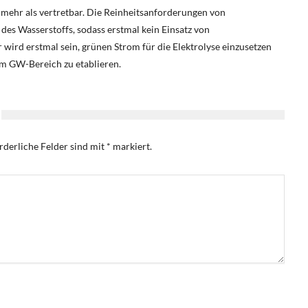
 mehr als vertretbar. Die Reinheitsanforderungen von
des Wasserstoffs, sodass erstmal kein Einsatz von
 wird erstmal sein, grünen Strom für die Elektrolyse einzusetzen
m GW-Bereich zu etablieren.
rderliche Felder sind mit
*
markiert.