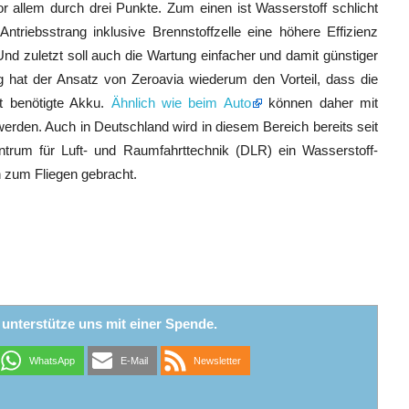
 allem durch drei Punkte. Zum einen ist Wasserstoff schlicht
triebsstrang inklusive Brennstoffzelle eine höhere Effizienz
nd zuletzt soll auch die Wartung einfacher und damit günstiger
 hat der Ansatz von Zeroavia wiederum den Vorteil, dass die
nst benötigte Akku.
Ähnlich wie beim Auto
können daher mit
werden. Auch in Deutschland wird in diesem Bereich bereits seit
ntrum für Luft- und Raumfahrttechnik (DLR) ein Wasserstoff-
 zum Fliegen gebracht.
r unterstütze uns mit einer Spende.
WhatsApp
E-Mail
Newsletter