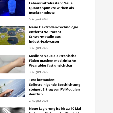
Lebensmittelresten: Neue
Quantenpunkte wirken als
Insektenschutz
5. August 2026
Neue Elektroden-Technologie
entfernt 92 Prozent
Schwermetalle aus
Industrieabwasser
3. August 2026
Medizin: Neue elektronische
Fäden machen medizinische
Wearables fast unsichtbar
3. August 2026
Test bestanden:
Selbstreinigende Beschichtung
steigert Ertrag von PV-Modulen
deutlich
2. August 2026
Neue Legierung ist bis zu 10 Mal