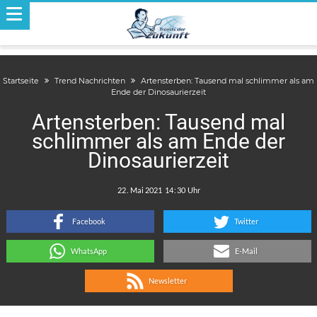
Startseite
Trend Nachrichten
Artensterben: Tausend mal schlimmer als am
Ende der Dinosaurierzeit
Artensterben: Tausend mal
schlimmer als am Ende der
Dinosaurierzeit
.
:
Facebook
Twitter
WhatsApp
E-Mail
Newsletter