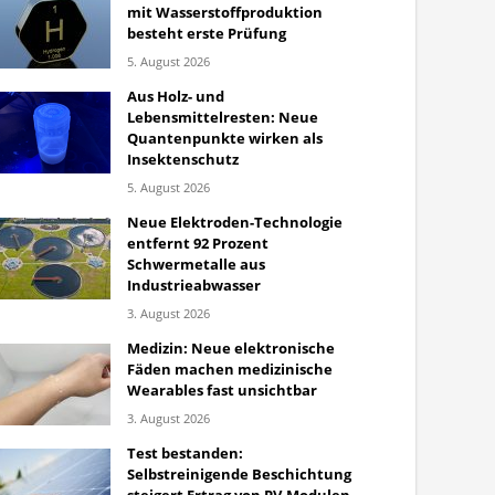
mit Wasserstoffproduktion
besteht erste Prüfung
5. August 2026
Aus Holz- und
Lebensmittelresten: Neue
Quantenpunkte wirken als
Insektenschutz
5. August 2026
Neue Elektroden-Technologie
entfernt 92 Prozent
Schwermetalle aus
Industrieabwasser
3. August 2026
Medizin: Neue elektronische
Fäden machen medizinische
Wearables fast unsichtbar
3. August 2026
Test bestanden:
Selbstreinigende Beschichtung