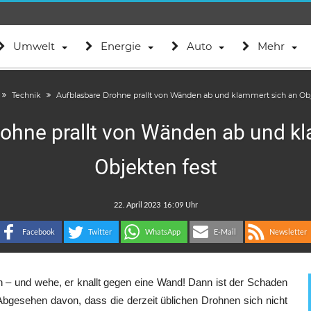
Umwelt
Energie
Auto
Mehr
Technik
Aufblasbare Drohne prallt von Wänden ab und klammert sich an Obj
ohne prallt von Wänden ab und k
Objekten fest
.
:
Facebook
Twitter
WhatsApp
E-Mail
Newsletter
ern – und wehe, er knallt gegen eine Wand! Dann ist der Schaden
Abgesehen davon, dass die derzeit üblichen Drohnen sich nicht