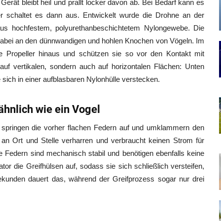
Gerät bleibt heil und prallt locker davon ab. Bei Bedarf kann es
ler schaltet es dann aus. Entwickelt wurde die Drohne an der
 aus hochfestem, polyurethanbeschichtetem Nylongewebe. Die
h dabei an den dünnwandigen und hohlen Knochen von Vögeln. Im
e Propeller hinaus und schützen sie so vor den Kontakt mit
 auf vertikalen, sondern auch auf horizontalen Flächen: Unten
e sich in einer aufblasbaren Nylonhülle verstecken.
hnlich wie ein Vogel
t, springen die vorher flachen Federn auf und umklammern den
n Ort und Stelle verharren und verbraucht keinen Strom für
 Federn sind mechanisch stabil und benötigen ebenfalls keine
tor die Greifhülsen auf, sodass sie sich schließlich versteifen,
ekunden dauert das, während der Greifprozess sogar nur drei