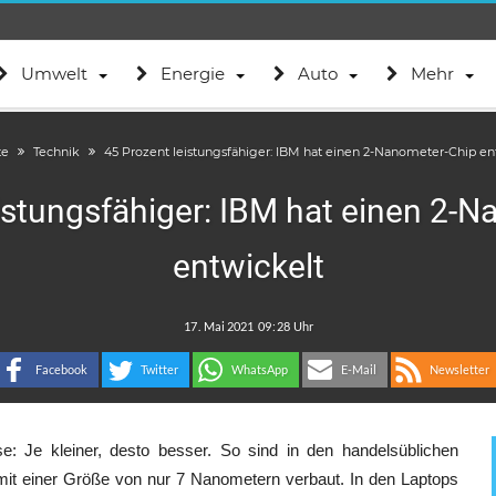
Umwelt
Energie
Auto
Mehr
te
Technik
45 Prozent leistungsfähiger: IBM hat einen 2-Nanometer-Chip en
istungsfähiger: IBM hat einen 2-
entwickelt
.
:
Facebook
Twitter
WhatsApp
E-Mail
Newsletter
: Je kleiner, desto besser. So sind in den handelsüblichen
t einer Größe von nur 7 Nanometern verbaut. In den Laptops