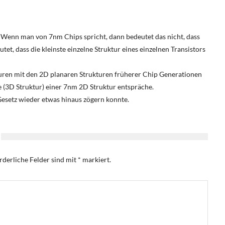
t. Wenn man von 7nm Chips spricht, dann bedeutet das nicht, dass
tet, dass die kleinste einzelne Struktur eines einzelnen Transistors
uren mit den 2D planaren Strukturen früherer Chip Generationen
ie (3D Struktur) einer 7nm 2D Struktur entspräche.
esetz wieder etwas hinaus zögern konnte.
rderliche Felder sind mit
*
markiert.