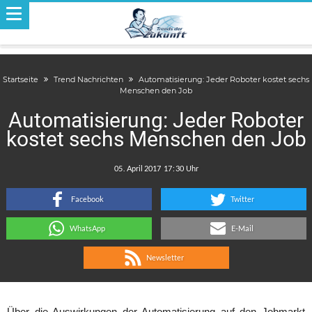
Startseite
Trend Nachrichten
Automatisierung: Jeder Roboter kostet sechs
Menschen den Job
Automatisierung: Jeder Roboter
kostet sechs Menschen den Job
.
:
Facebook
Twitter
WhatsApp
E-Mail
Newsletter
Über die Auswirkungen der Automatisierung auf den Jobmarkt