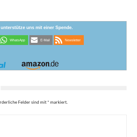
r unterstütze uns mit einer Spende.
WhatsApp
E-Mail
Newsletter
rderliche Felder sind mit
*
markiert.