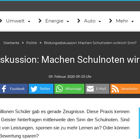
Umwelt
Energie
Auto
Mehr
Startseite
Politik
Bildungsdiskussion: Machen Schulnoten wirklich Sinn?
skussion: Machen Schulnoten wirk
.
:
Facebook
Twitter
WhatsApp
E-Mail
Newsletter
Millionen Schüler gab es gerade Zeugnisse. Diese Praxis kennen
e Geister hinterfragen mittlerweile den Sinn der Schulnoten. Sind
keit von Leistungen, spornen sie zu mehr Lernen an? Oder können
e Bewertung sparen?