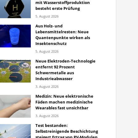
mit Wasserstoffproduktion
besteht erste Prüfung
5. August 2026
Aus Holz- und
Lebensmittelresten: Neue
Quantenpunkte wirken als
Insektenschutz
5. August 2026
Neue Elektroden-Technologie
entfernt 92 Prozent
Schwermetalle aus
Industrieabwasser
3. August 2026
Medizin: Neue elektronische
Fäden machen medizinische
Wearables fast unsichtbar
3. August 2026
Test bestanden:
Selbstreinigende Beschichtung
steigert Ertrag von PV-Modulen