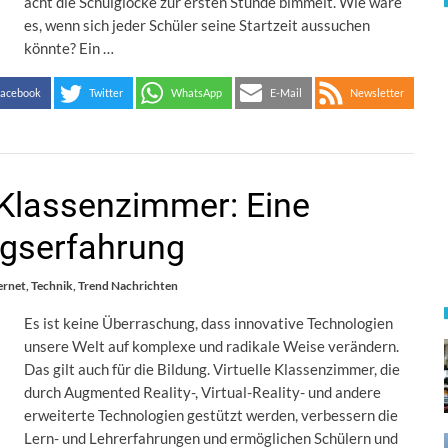
acht die Schulglocke zur ersten Stunde bimmelt. Wie wäre
es, wenn sich jeder Schüler seine Startzeit aussuchen
könnte? Ein …
acebook
Twitter
WhatsApp
E-Mail
Newsletter
r Klassenzimmer: Eine
ngserfahrung
ernet
,
Technik
,
Trend Nachrichten
Es ist keine Überraschung, dass innovative Technologien
unsere Welt auf komplexe und radikale Weise verändern.
Das gilt auch für die Bildung. Virtuelle Klassenzimmer, die
durch Augmented Reality-, Virtual-Reality- und andere
erweiterte Technologien gestützt werden, verbessern die
Lern- und Lehrerfahrungen und ermöglichen Schülern und