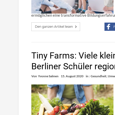
ermöglichen eine transformative Bildungserfahrun
Den ganzen Artikel lesen
F
Tiny Farms: Viele kle
Berliner Schüler regi
Von
Yvonne Salmen
15. August 2020
in :
Gesundheit
,
Umwe