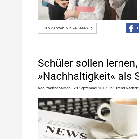
Den ganzen Artikel lesen
F
Schüler sollen lernen,
»Nachhaltigkeit« als 
Von
Yvonne Salmen
28. September 2019
in :
Trend Nachri