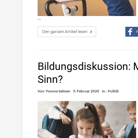
…
Den ganzen Artikel lesen
F
Bildungsdiskussion: 
Sinn?
Von
Yvonne Salmen
9. Februar 2020
in :
Politik