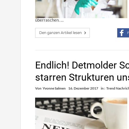
überraschen. …
Den ganzen Artikel lesen
F
Endlich! Detmolder Sc
starren Strukturen u
Von
Yvonne Salmen
16. Dezember 2017
in :
Trend Nachric