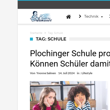
Technik
Startseite
Tag: Schule
TAG: SCHULE
Plochinger Schule prob
Können Schüler damit
Von
Yvonne Salmen
14. Juli 2024
in :
Lifestyle