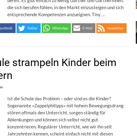
bereit. Es gibt einfach zu wenig Gärtner und Gärtnerinnen,
die sich berufen fühlen, in den Markt einzusteigen und sich
entsprechende Kompetenzen anzueignen. Tiny …
acebook
Twitter
WhatsApp
E-Mail
Newsletter
ule strampeln Kinder beim
ern
en
Ist die Schule das Problem – oder sind es die Kinder?
Sogenannte »Zappelphilipps« mit hohem Bewegungsdrang
stören oftmals den Unterricht, sorgen ständig für
Ablenkungen und können sich selbst nicht gut
konzentrieren. Regulärer Unterricht, wie wir ihn seit
Jahrzehnten kennen, scheint einfach nicht mit diesen